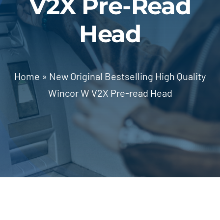
V2X Pre-Read
Về Chúng Tôi
Head
Liên Hệ
Home
»
New Original Bestselling High Quality
Wincor W V2X Pre-read Head