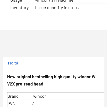
Usage
wincor ATM Machine
Inventory
Large quantity in stock
Mô tả
New original bestselling high quality wincor W
V2X pre-read head
Brand
wincor
P/N
/