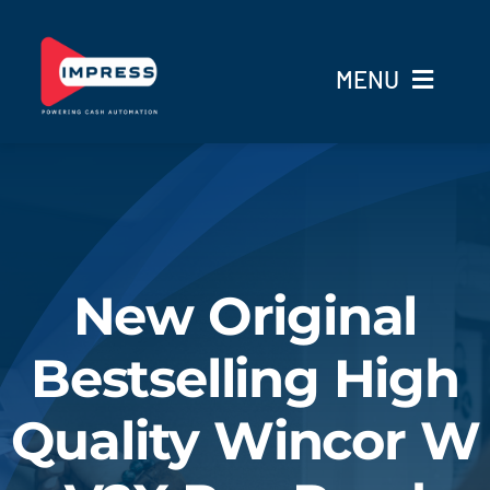
Skip
to
MENU
content
Trang Chủ
Giải Pháp
Sản Phẩm
New Original
Bestselling High
Dịch vụ
Quality Wincor W
Blog