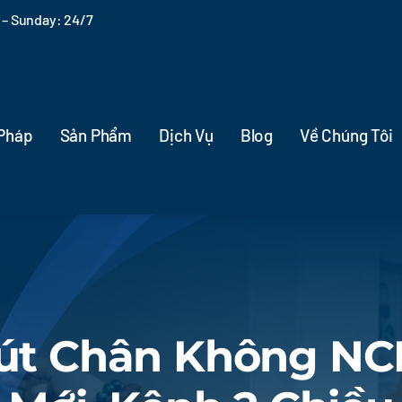
– Sunday: 24/7
 Pháp
Sản Phẩm
Dịch Vụ
Blog
Về Chúng Tôi
út Chân Không NC