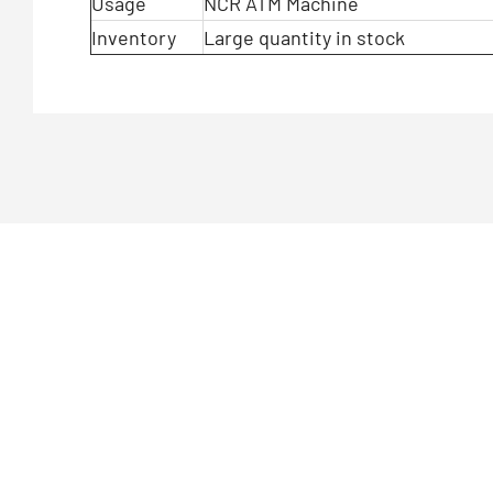
Usage
NCR ATM Machine
Inventory
Large quantity in stock