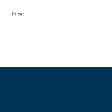
Price:
BTCR-9200