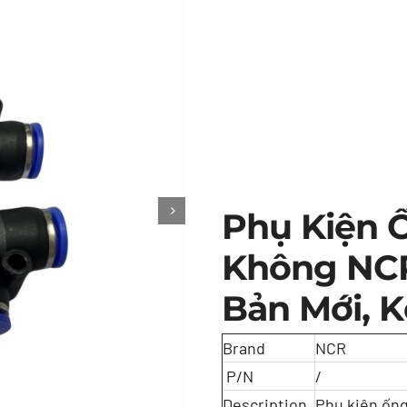
Phụ Kiện 
Không NCR
Bản Mới, K
Brand
NCR
P/N
/
Description
Phụ kiện ống