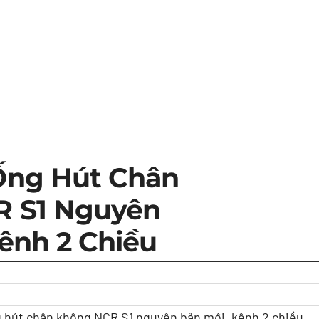
Ống Hút Chân
 S1 Nguyên
ênh 2 Chiều
 hút chân không NCR S1 nguyên bản mới, kênh 2 chiều