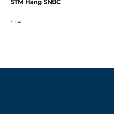
STM Hãng SNBC
Price:
Smart Teller Machine –
Máy STM hãng SNBC